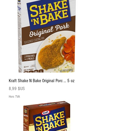
Kraft Shake N Bake Original Porc ... 5 oz
Prix
8,99 $US
Hors TVA