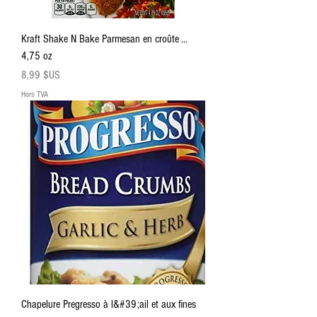
Kraft Shake N Bake Parmesan en croûte ...
4,75 oz
Prix
8,99 $US
Hors TVA
Chapelure Pregresso à l&#39;ail et aux fines