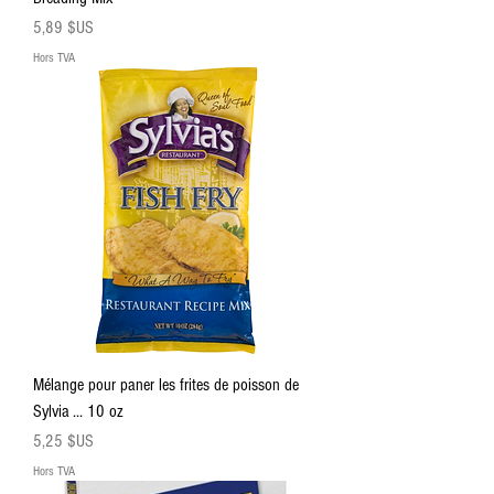
Prix
5,89 $US
Hors TVA
Mélange pour paner les frites de poisson de
Sylvia ... 10 oz
Prix
5,25 $US
Hors TVA