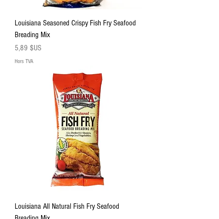
Louisiana Seasoned Crispy Fish Fry Seafood
Breading Mix
Prix
5,89 $US
Hors TVA
Louisiana All Natural Fish Fry Seafood
Breading Mix