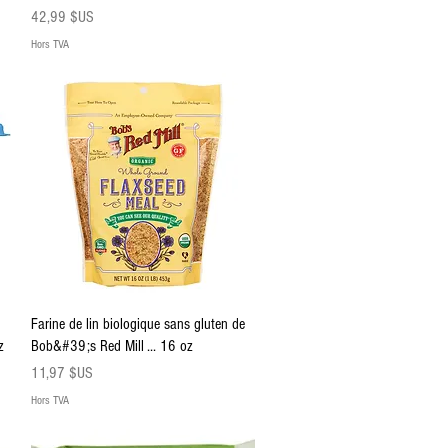
Prix
42,99 $US
Hors TVA
Aperçu rapide
Farine de lin biologique sans gluten de
z
Bob&#39;s Red Mill ... 16 oz
Prix
11,97 $US
Hors TVA