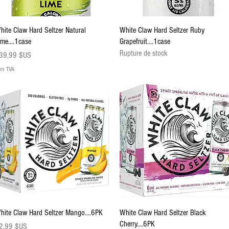
Aperçu rapide
Aperçu rapide
hite Claw Hard Seltzer Natural
White Claw Hard Seltzer Ruby
ime....1case
Grapefruit....1case
Rupture de stock
ix
39,99 $US
rs TVA
Aperçu rapide
Aperçu rapide
hite Claw Hard Seltzer Mango....6PK
White Claw Hard Seltzer Black
Cherry....6PK
ix
2,99 $US