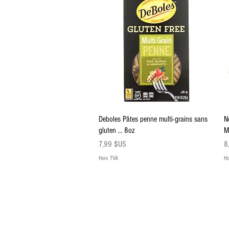
Aperçu rapide
Deboles Pâtes penne multi-grains sans
N
gluten ... 8oz
M
Prix
Pr
7,99 $US
8
Hors TVA
Ho