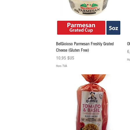
Aperçu rapide
BelGioioso Parmesan Freshly Grated
O
Cheese (Gluten Free)
Pr
6
Prix
10,95 $US
Ho
Hors TVA