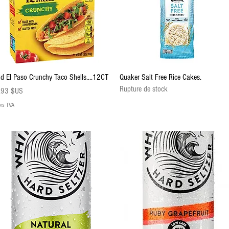
Aperçu rapide
Aperçu rapide
ld El Paso Crunchy Taco Shells....12CT
Quaker Salt Free Rice Cakes.
Rupture de stock
ix
,93 $US
rs TVA