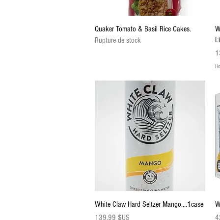
Aperçu rapide
Quaker Tomato & Basil Rice Cakes.
W
L
Rupture de stock
Pr
1
Ho
Aperçu rapide
White Claw Hard Seltzer Mango....1case
W
Prix
Pr
139,99 $US
4