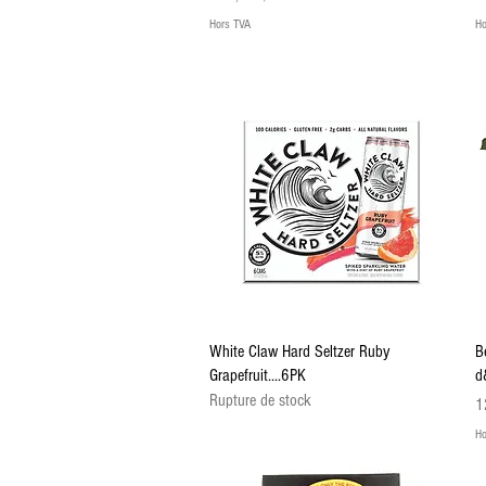
Hors TVA
Ho
Aperçu rapide
White Claw Hard Seltzer Ruby
B
Grapefruit....6PK
d
Rupture de stock
Pr
1
Ho