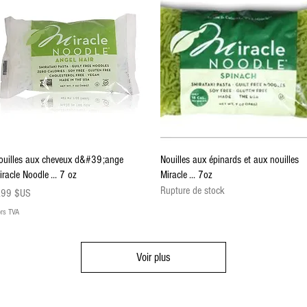
Aperçu rapide
Aperçu rapide
ouilles aux cheveux d&#39;ange
Nouilles aux épinards et aux nouilles
iracle Noodle ... 7 oz
Miracle ... 7oz
Rupture de stock
ix
,99 $US
rs TVA
Voir plus