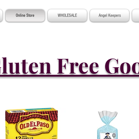
Online Store
WHOLESALE
Angel Keepers
luten Free Go