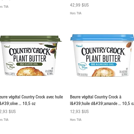
Prix
42,99 $US
rs TVA
Hors TVA
Aperçu rapide
Aperçu rapide
eurre végétal Country Crock avec huile
Beurre végétal Country Crock à
&#39;olive ... 10,5 oz
l&#39;huile d&#39;amande ... 10,5 o
ix
Prix
2,93 $US
12,93 $US
rs TVA
Hors TVA