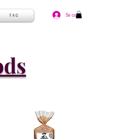
Se connecter
F A Q
ods