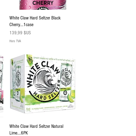
Aperçu rapide
White Claw Hard Seltzer Black
Cherry....1case
Prix
139,99 $US
Hors TVA
Aperçu rapide
White Claw Hard Seltzer Natural
Lime....6PK