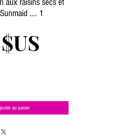
on aux raisins secs et
 Sunmaid .... 1
Prix
 $US
jouter au panier