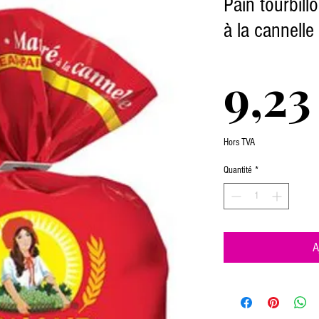
Pain tourbill
à la cannelle
9,23
Hors TVA
Quantité
*
A