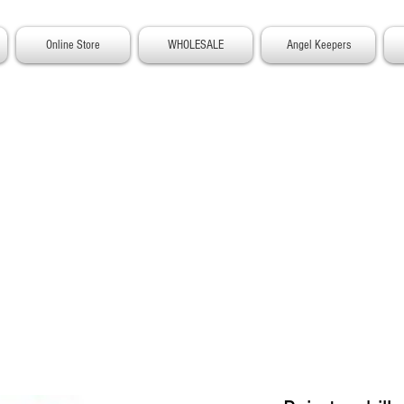
Online Store
WHOLESALE
Angel Keepers