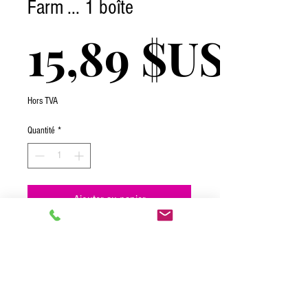
Farm ... 1 boîte
15,89 $US
Hors TVA
Quantité
*
Ajouter au panier
Trois couches de gâteau moelleux
recouvertes d'un glaçage crémeux sont
comme une tranche de paradis. Sachant
qu'il est aussi proche que votre