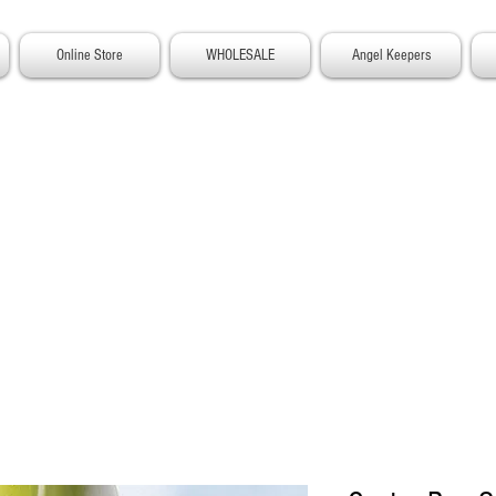
Online Store
WHOLESALE
Angel Keepers