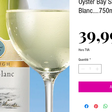
Oyster Bay 
Blanc....750
39,9
Hors TVA
Quantité
*
A