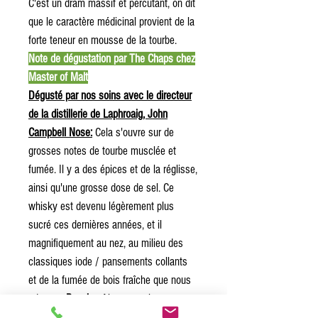
C'est un dram massif et percutant, on dit
que le caractère médicinal provient de la
forte teneur en mousse de la tourbe.
Note de dégustation par The Chaps chez
Master of Malt
Dégusté par nos soins avec le directeur
de la distillerie de Laphroaig, John
Campbell Nose:
Cela s'ouvre sur de
grosses notes de tourbe musclée et
fumée. Il y a des épices et de la réglisse,
ainsi qu'une grosse dose de sel. Ce
whisky est devenu légèrement plus
sucré ces dernières années, et il
magnifiquement au nez, au milieu des
classiques iode / pansements collants
et de la fumée de bois fraîche que nous
adorons.
Bouche:
Algues marines, avec
un soupçon de glace à la vanille et plus