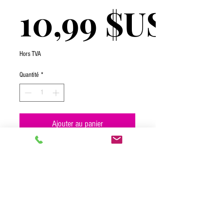
10,99 $US
Hors TVA
Quantité
*
Ajouter au panier
Original Ranch® - nous savons que c'est
le goût qui rend vos aventures en
trempette de pizza, ailes et frites
tellement meilleures. Une bouteille sur
votre table est un must. Bonus
supplémentaire: il est sans gluten.