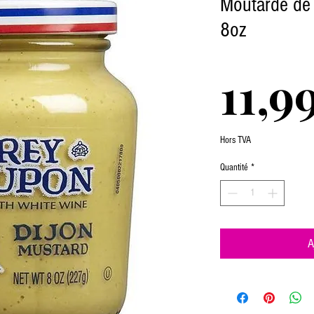
Moutarde de 
8oz
11,9
Hors TVA
Quantité
*
A