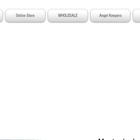
Online Store
WHOLESALE
Angel Keepers