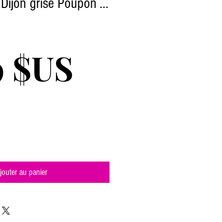
Dijon grise Poupon ...
Prix
9 $US
jouter au panier