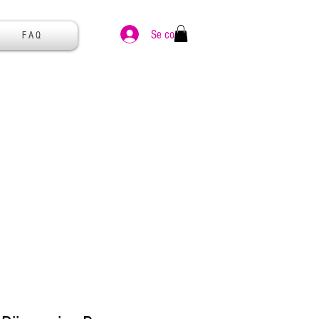
Se connecter
F A Q