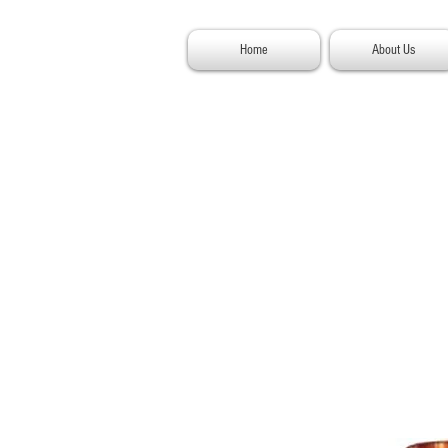
Home
About Us