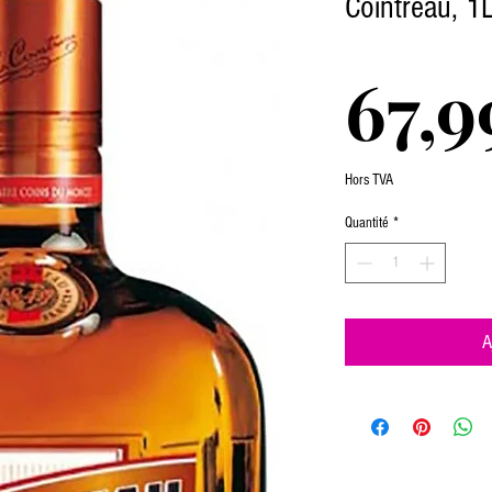
Cointreau, 1
67,9
Hors TVA
Quantité
*
A