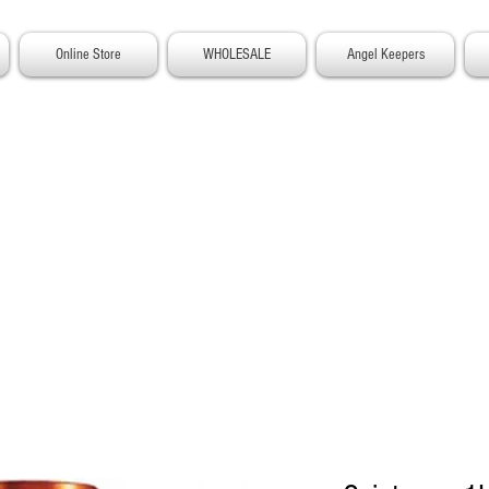
Online Store
WHOLESALE
Angel Keepers