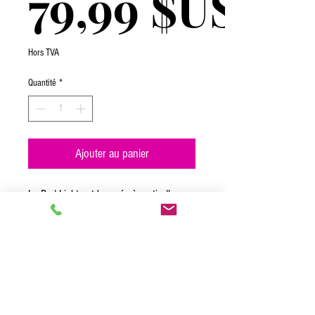
79,99 $US
Hors TVA
Quantité
*
Ajouter au panier
La Bud Light est brassée à partir d'un
mélange de variétés de houblon
aromatique haut de gamme, cultivées et
importées aux États-Unis, et d'une
combinaison de malts d'orge et de riz. Sa
buvabilité supérieure et sa saveur
rafraîchissante en font la bière légère