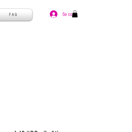
Se connecter
F A Q