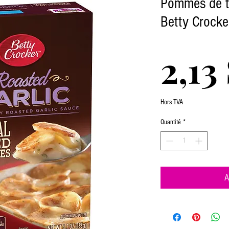
Pommes de te
Betty Crocker
2,13
Hors TVA
Quantité
*
A