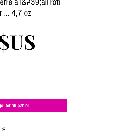
rre à l&#39;ail rôti
 ... 4,7 oz
Prix
 $US
jouter au panier